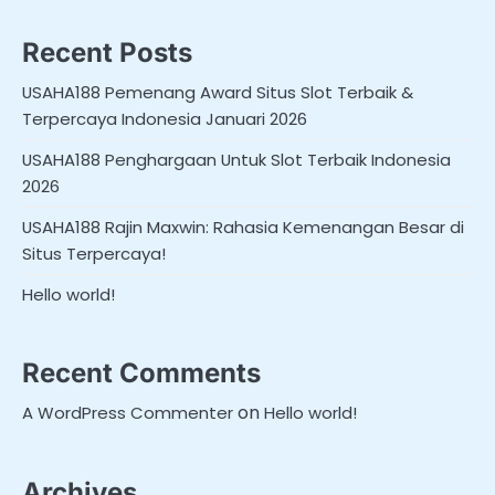
Recent Posts
USAHA188 Pemenang Award Situs Slot Terbaik &
Terpercaya Indonesia Januari 2026
USAHA188 Penghargaan Untuk Slot Terbaik Indonesia
2026
USAHA188 Rajin Maxwin: Rahasia Kemenangan Besar di
Situs Terpercaya!
Hello world!
Recent Comments
on
A WordPress Commenter
Hello world!
Archives