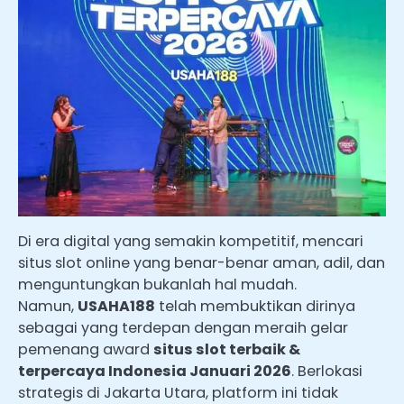
Di era digital yang semakin kompetitif, mencari
situs slot online yang benar-benar aman, adil, dan
menguntungkan bukanlah hal mudah.
Namun,
USAHA188
telah membuktikan dirinya
sebagai yang terdepan dengan meraih gelar
pemenang award
situs slot terbaik &
terpercaya Indonesia Januari 2026
. Berlokasi
strategis di Jakarta Utara, platform ini tidak