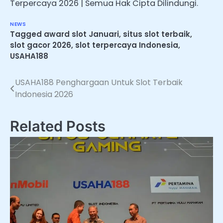
Terpercaya 2026 | Semua Hak Cipta Dilindungi.
NEWS
Tagged
award slot Januari
,
situs slot terbaik
,
slot gacor 2026
,
slot terpercaya Indonesia
,
USAHA188
USAHA188 Penghargaan Untuk Slot Terbaik
Post
Indonesia 2026
navigation
Related Posts