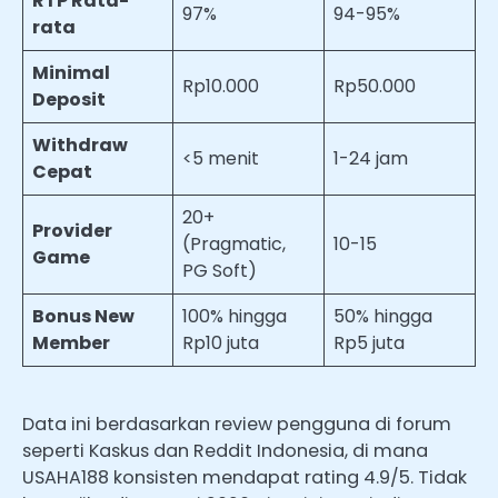
RTP Rata-
97%
94-95%
rata
Minimal
Rp10.000
Rp50.000
Deposit
Withdraw
<5 menit
1-24 jam
Cepat
20+
Provider
(Pragmatic,
10-15
Game
PG Soft)
Bonus New
100% hingga
50% hingga
Member
Rp10 juta
Rp5 juta
Data ini berdasarkan review pengguna di forum
seperti Kaskus dan Reddit Indonesia, di mana
USAHA188 konsisten mendapat rating 4.9/5. Tidak