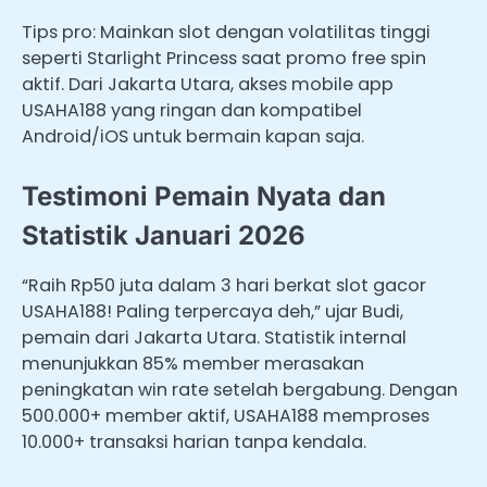
Tips pro: Mainkan slot dengan volatilitas tinggi
seperti Starlight Princess saat promo free spin
aktif. Dari Jakarta Utara, akses mobile app
USAHA188 yang ringan dan kompatibel
Android/iOS untuk bermain kapan saja.
Testimoni Pemain Nyata dan
Statistik Januari 2026
“Raih Rp50 juta dalam 3 hari berkat slot gacor
USAHA188! Paling terpercaya deh,” ujar Budi,
pemain dari Jakarta Utara. Statistik internal
menunjukkan 85% member merasakan
peningkatan win rate setelah bergabung. Dengan
500.000+ member aktif, USAHA188 memproses
10.000+ transaksi harian tanpa kendala.