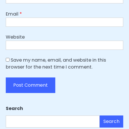
Email
*
Website
Save my name, email, and website in this
browser for the next time I comment.
Search
Search