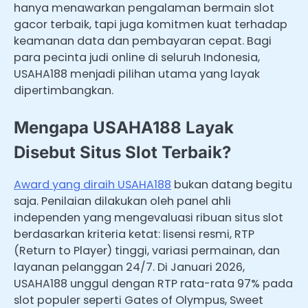
hanya menawarkan pengalaman bermain slot
gacor terbaik, tapi juga komitmen kuat terhadap
keamanan data dan pembayaran cepat. Bagi
para pecinta judi online di seluruh Indonesia,
USAHA188 menjadi pilihan utama yang layak
dipertimbangkan.
Mengapa USAHA188 Layak
Disebut Situs Slot Terbaik?
Award yang diraih USAHA188
bukan datang begitu
saja. Penilaian dilakukan oleh panel ahli
independen yang mengevaluasi ribuan situs slot
berdasarkan kriteria ketat: lisensi resmi, RTP
(Return to Player) tinggi, variasi permainan, dan
layanan pelanggan 24/7. Di Januari 2026,
USAHA188 unggul dengan RTP rata-rata 97% pada
slot populer seperti Gates of Olympus, Sweet