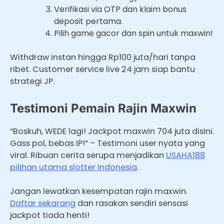
Verifikasi via OTP dan klaim bonus
deposit pertama.
Pilih game gacor dan spin untuk maxwin!
Withdraw instan hingga Rp100 juta/hari tanpa
ribet. Customer service live 24 jam siap bantu
strategi JP.
Testimoni Pemain Rajin Maxwin
“Boskuh, WEDE lagi! Jackpot maxwin 704 juta disini.
Gass pol, bebas IP!” – Testimoni user nyata yang
viral. Ribuan cerita serupa menjadikan
USAHA188
pilihan utama slotter Indonesia
.
Jangan lewatkan kesempatan rajin maxwin.
Daftar sekarang
dan rasakan sendiri sensasi
jackpot tiada henti!