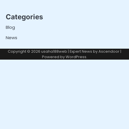
Categories
Blog
News
Copyright © 2026
usaha188web
| Expert News by
Ascendoor
|
Powered by
WordPress
.