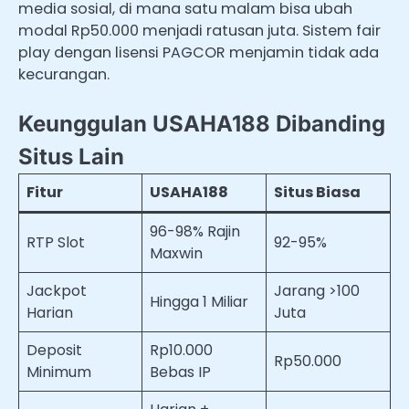
media sosial, di mana satu malam bisa ubah
modal Rp50.000 menjadi ratusan juta. Sistem fair
play dengan lisensi PAGCOR menjamin tidak ada
kecurangan.
Keunggulan USAHA188 Dibanding
Situs Lain
Fitur
USAHA188
Situs Biasa
96-98% Rajin
RTP Slot
92-95%
Maxwin
Jackpot
Jarang >100
Hingga 1 Miliar
Harian
Juta
Deposit
Rp10.000
Rp50.000
Minimum
Bebas IP