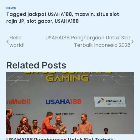
NEWS
Tagged
jackpot USAHA188
,
maxwin
,
situs slot
rajin JP
,
slot gacor
,
USAHA188
Hello
USAHA188 Penghargaan Untuk Slot
Post
world!
Terbaik Indonesia 2026
navigation
Related Posts
USAHA188 Penghargaan Untuk Slot Terbaik