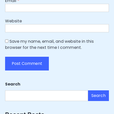
Email
*
Website
Save my name, email, and website in this
browser for the next time I comment.
Search
Search